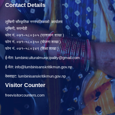
Contact Details
लुम्बिनी साँस्कृतिक नगरपालिकाको कार्यालय
लुम्बिनी, रूपन्देही
फोन नं. ०७१–५८०३०५ (प्रशासन शाखा )
फोन नं. ०७१–५८०३५० (योजना शाखा )
फोन नं. ०७१–५८०३४९ (शिक्षा शाखा )
ई-मेल:
lumbiniculturalmunicipality@gmail.com
ई-मेल:
info@lumbinisanskritikmun.gov.np
वेबसाइट: lumbinisanskritikmun.gov.np
Visitor Counter
freevisitorcounters.com