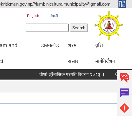
kritikmun.gov.np///lumbiniculturalmunicipality@gmail.com
English
नेपाली
Search form
Search
ram and
डाउनलोड
श्रम
वृत्ति
ct
संसार
मार्गनिर्देशन
चौथो त्रैमासिक प्रगति विवरण २०८३ ।
Qualified bidder