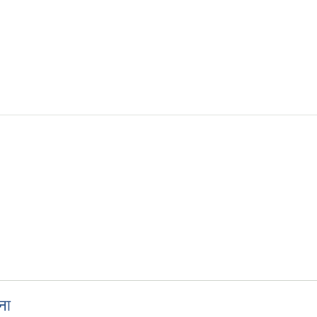
री सूचना
ना