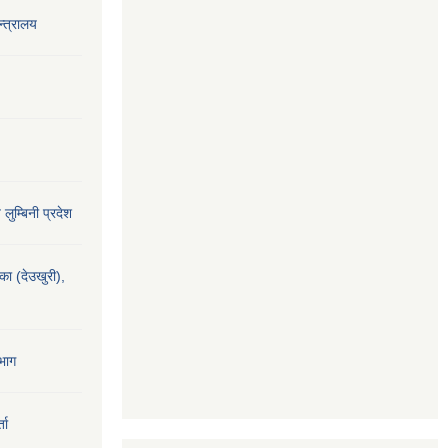
‍त्रालय
य लुम्बिनी प्रदेश
यका (देउखुरी),
भाग
ता