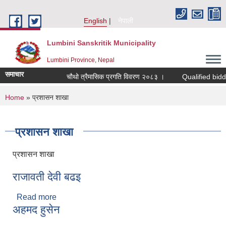
Skip to main content
English
नेपाली
Lumbini Sanskritik Municipality
Lumbini Province, Nepal
समाचार
चौथो त्रैमासिक प्रगति विवरण २०८३ ।
Qualified bidders in 
You are here
Home
» प्रशासन शाखा
प्रशासन शाखा
प्रशासन शाखा
राजावती देवी बढइ
Read more
about राजावती देवी बढइ
अहमद हुसेन