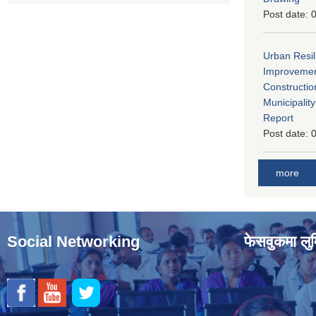
Post date:
0
Urban Resil
Improvement
Constructio
Municipali
Report
Post date:
0
more
Social Networking
फेसवुकमा लुम