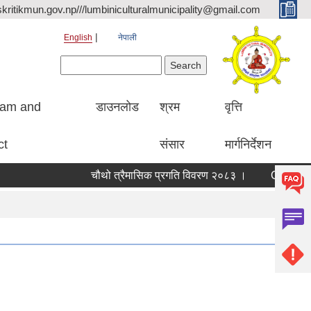
kritikmun.gov.np///lumbiniculturalmunicipality@gmail.com
English
नेपाली
Search form
Search
ram and
डाउनलोड
श्रम
वृत्ति
ct
संसार
मार्गनिर्देशन
चौथो त्रैमासिक प्रगति विवरण २०८३ ।
Qualified bidd