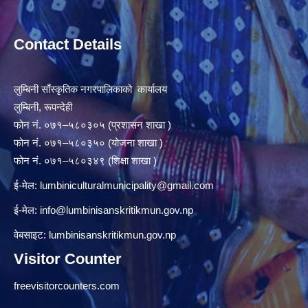
Contact Details
लुम्बिनी साँस्कृतिक नगरपालिकाको कार्यालय
लुम्बिनी, रूपन्देही
फोन नं. ०७१–५८०३०५ (प्रशासन शाखा )
फोन नं. ०७१–५८०३५० (योजना शाखा )
फोन नं. ०७१–५८०३४९ (शिक्षा शाखा )
ई-मेल:
lumbiniculturalmunicipality@gmail.com
ई-मेल:
info@lumbinisanskritikmun.gov.np
वेबसाइट: lumbinisanskritikmun.gov.np
Visitor Counter
freevisitorcounters.com