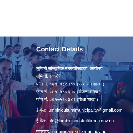
Contact Details
लुम्बिनी साँस्कृतिक नगरपालिकाको कार्यालय
लुम्बिनी, रूपन्देही
फोन नं. ०७१–५८०३०५ (प्रशासन शाखा )
फोन नं. ०७१–५८०३५० (योजना शाखा )
फोन नं. ०७१–५८०३४९ (शिक्षा शाखा )
ई-मेल:
lumbiniculturalmunicipality@gmail.com
ई-मेल:
info@lumbinisanskritikmun.gov.np
वेबसाइट: lumbinisanskritikmun.gov.np