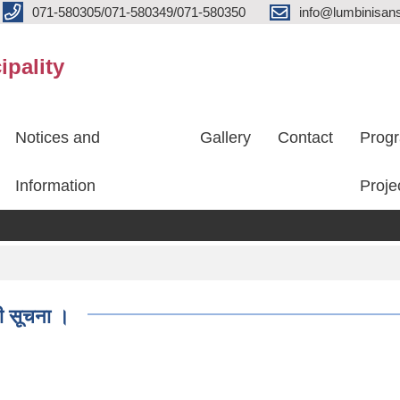
071-580305/071-580349/071-580350
info@lumbinisans
ipality
Notices and
Gallery
Contact
Prog
Information
Proje
धी सूचना ।