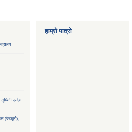
हाम्रो पात्रो
‍त्रालय
य लुम्बिनी प्रदेश
यका (देउखुरी),