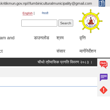
kritikmun.gov.np///lumbiniculturalmunicipality@gmail.com
English
नेपाली
Search form
Search
ram and
डाउनलोड
श्रम
वृत्ति
ct
संसार
मार्गनिर्देशन
चौथो त्रैमासिक प्रगति विवरण २०८३ ।
Qualified b