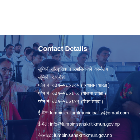
Contact Details
लुम्बिनी साँस्कृतिक नगरपालिकाको कार्यालय
लुम्बिनी, रूपन्देही
फोन नं. ०७१–५८०३०५ (प्रशासन शाखा )
फोन नं. ०७१–५८०३५० (योजना शाखा )
फोन नं. ०७१–५८०३४९ (शिक्षा शाखा )
ई-मेल:
lumbiniculturalmunicipality@gmail.com
ई-मेल:
info@lumbinisanskritikmun.gov.np
वेबसाइट: lumbinisanskritikmun.gov.np