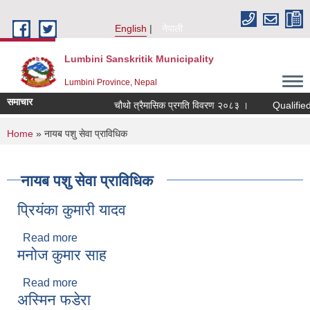
Skip to main content
English
नेपाली
Lumbini Sanskritik Municipality
Lumbini Province, Nepal
समाचार
चौथो त्रैमासिक प्रगति विवरण २०८३ ।
Qualified bidde
You are here
Home
» नायब पशु सेवा प्राविधिक
नायब पशु सेवा प्राविधिक
प्रियंका कुमारी यादव
Read more
about प्रियंका कुमारी यादव
मनोज कुमार साह
Read more
about मनोज कुमार साह
अस्मिन फडेरा