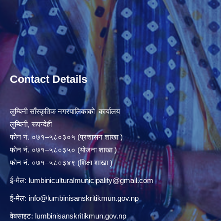
Contact Details
लुम्बिनी साँस्कृतिक नगरपालिकाको कार्यालय
लुम्बिनी, रूपन्देही
फोन नं. ०७१–५८०३०५ (प्रशासन शाखा )
फोन नं. ०७१–५८०३५० (योजना शाखा )
फोन नं. ०७१–५८०३४९ (शिक्षा शाखा )
ई-मेल:
lumbiniculturalmunicipality@gmail.com
ई-मेल:
info@lumbinisanskritikmun.gov.np
वेबसाइट: lumbinisanskritikmun.gov.np