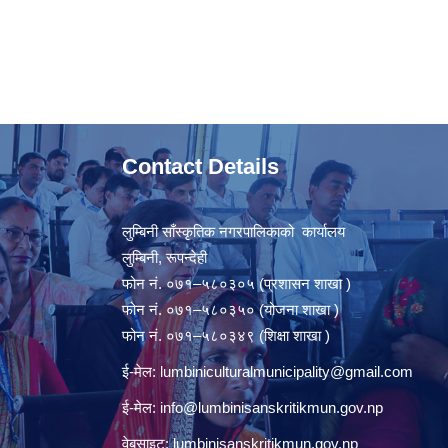
Contact Details
लुम्बिनी साँस्कृतिक नगरपालिकाको कार्यालय
लुम्बिनी, रूपन्देही
फोन नं. ०७१–५८०३०५ (प्रशासन शाखा )
फोन नं. ०७१–५८०३५० (योजना शाखा )
फोन नं. ०७१–५८०३४९ (शिक्षा शाखा )
ई-मेल:
lumbiniculturalmunicipality@gmail.com
ई-मेल:
info@lumbinisanskritikmun.gov.np
वेबसाइट: lumbinisanskritikmun.gov.np