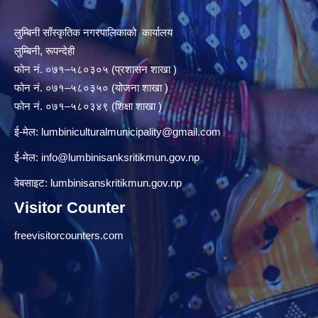
लुम्बिनी साँस्कृतिक नगरपालिकाको कार्यालय
लुम्बिनी, रूपन्देही
फोन नं. ०७१–५८०३०५ (प्रशासन शाखा )
फोन नं. ०७१–५८०३५० (योजना शाखा )
फोन नं. ०७१–५८०३४९ (शिक्षा शाखा )
ई-मेल:
lumbiniculturalmunicipality@gmail.com
ई-मेल:
info@lumbinisanksritikmun.gov.np
वेबसाइट: lumbinisanskritikmun.gov.np
Visitor Counter
freevisitorcounters.com