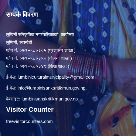
सम्पर्क विवरण
लुम्बिनी साँस्कृतिक नगरपालिकाको कार्यालय
लुम्बिनी, रूपन्देही
फोन नं. ०७१–५८०३०५ (प्रशासन शाखा )
फोन नं. ०७१–५८०३५० (योजना शाखा )
फोन नं. ०७१–५८०३४९ (शिक्षा शाखा )
ई-मेल:
lumbiniculturalmunicipality@gmail.com
ई-मेल:
info@lumbinisanksritikmun.gov.np
वेबसाइट: lumbinisanskritikmun.gov.np
Visitor Counter
freevisitorcounters.com