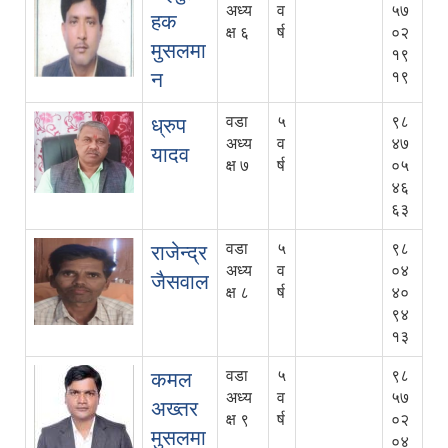
अध्य
व
५७
हक
क्ष ६
र्ष
०२
मुसलमा
१९
न
१९
वडा
५
९८
ध्रुप
अध्य
व
४७
यादव
क्ष ७
र्ष
०५
४६
६३
वडा
५
९८
राजेन्द्र
अध्य
व
०४
जैसवाल
क्ष ८
र्ष
४०
९४
१३
वडा
५
९८
कमल
अध्य
व
५७
अख्तर
क्ष ९
र्ष
०२
मुसलमा
०४