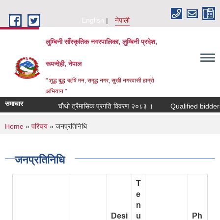
Skip to main content
English
नेपाली
लुम्बिनी साँस्कृतिक नगरपालिका, लुम्बिनी प्रदेश,
रूपन्देही, नेपाल
" शुद्ध बुद्ध ऋषि मन, समृद्ध नगर, सुखी नगरवासी हाम्रो
अभियान "
समाचार
चौथो त्रैमासिक प्रगति विवरण २०८३ ।
Qualified bidders in tec
You are here
Home
»
परिचय
» जनप्रतिनिधि
जनप्रतिनिधि
T
e
n
Desi
u
Ph