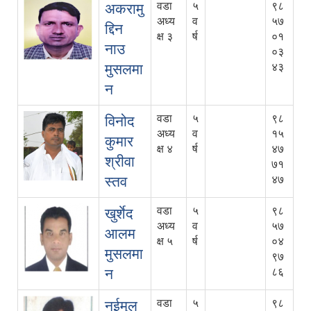
वडा
५
९८
अकरामु
अध्य
व
५७
द्दिन
क्ष ३
र्ष
०१
नाउ
०३
मुसलमा
४३
न
वडा
५
९८
विनोद
अध्य
व
१५
कुमार
क्ष ४
र्ष
४७
श्रीवा
७१
स्तव
४७
वडा
५
९८
खुर्शेद
अध्य
व
५७
आलम
क्ष ५
र्ष
०४
मुसलमा
९७
न
८६
वडा
५
९८
नईमुल