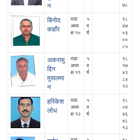
न
७८
वडा
५
९८
बिनोद
अध्य
व
४७
कहाँर
क्ष १०
र्ष
०३
००
८५
वडा
५
९८
अकरामु
अध्य
व
१७
द्दिन
क्ष ११
र्ष
४२
मुसलमा
८४
न
१२
वडा
५
९८
हरिकेश
अध्य
व
०४
लोध
क्ष १२
र्ष
४६
४८
१२
वडा
५
९८