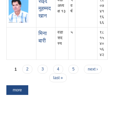
सईद
अध्य
व
०७
मुहम्मद
क्ष १३
र्ष
४१
खान
९६
६६
वडा
५
९८
मिना
सद
१५
बारी
स्य
४०
५६
४२
Pages
1
2
3
4
5
next ›
last »
more