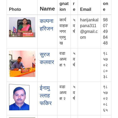
gnat
r
on
Name
Photo
ion
e
Email
e
कार्य
५
harijankal
98
कल्पना
वाहक
व
pana311
07
हरिजन
नगर
र्ष
@gmail.c
49
प्रमु
om
84
ख
48
वडा
५
९८
सुरज
अध्य
व
५७
कलवार
क्ष १
र्ष
०२
८०
३८
वडा
५
९८
ईनामु
अध्य
व
५७
ल्लाह
क्ष २
र्ष
०२
फकिर
०८
६५