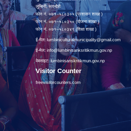
लुम्बिनी, रूपन्देही
फोन नं. ०७१–५८०३०५ (प्रशासन शाखा )
फोन नं. ०७१–५८०३५० (योजना शाखा )
फोन नं. ०७१–५८०३४९ (शिक्षा शाखा )
ई-मेल:
lumbiniculturalmunicipality@gmail.com
ई-मेल:
info@lumbinisanksritikmun.gov.np
वेबसाइट: lumbinisanskritikmun.gov.np
Visitor Counter
freevisitorcounters.com