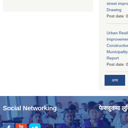
street imp
Drawing
Post date:
0
Urban Resil
Improvement
Constructio
Municipali
Report
Post date:
0
अन्य
Social Networking
फेसवुकमा लुम