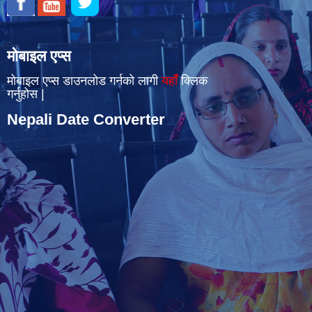
मोबाइल एप्स
मोबाइल एप्स डाउनलोड गर्नको लागी
यहाँँ
क्लिक
गर्नुहोस |
Nepali Date Converter