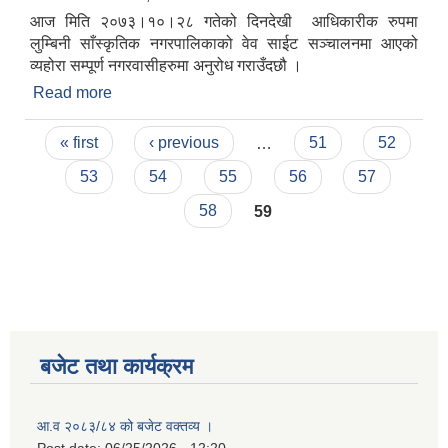
आज मिति २०७३।१०।२८ गतेको दिनदेखी आधिकारीक रुपमा
लुम्बिनी साँस्कृतिक नगरपालिकाको वेव साईट सञ्चालनमा आएको
व्यहोरा सम्पूर्ण नगरवासीहरुमा अनुरोध गराउँदछौ ।
Read more
about लुम्बिनी साँस्कृतिक नगरपालिकाको आधिकारीक वेव
साईट सञ्चालन वारेको सूचना
Pages
« first
‹ previous
…
51
52
53
54
55
56
57
58
59
बजेट तथा कार्यक्रम
आ.व २०८३/८४ को बजेट वक्तव्य ।