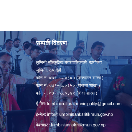
सम्पर्क विवरण
लुम्बिनी साँस्कृतिक नगरपालिकाको कार्यालय
लुम्बिनी, रूपन्देही
फोन नं. ०७१–५८०३०५ (प्रशासन शाखा )
फोन नं. ०७१–५८०३५० (योजना शाखा )
फोन नं. ०७१–५८०३४९ (शिक्षा शाखा )
ई-मेल:
lumbiniculturalmunicipality@gmail.com
ई-मेल:
info@lumbinisanksritikmun.gov.np
वेबसाइट: lumbinisanskritikmun.gov.np