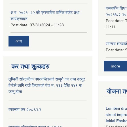
पन्चवर्षीय शिक्ष
अ.व. २०८१ -८२ को प्रस्तावित वार्षिक बजेट तथा
२०८१/८२-२०
कार्यक्रमहरु
Post date:
T
Post date:
07/31/2024 - 11:28
11:11
अन्य
समन्वय शाखाक
Post date:
S
कर तथा शुल्कहरु
more
लुम्बिनी सांस्कृतिक नगरपालिकाको सम्पूर्ण कर तथा दस्तुर
हेर्नको लागि रातो किताबको पेज न. १३३ देखि १४९ मा
योजना त
जानु होला
Lumbini dra
व्यवसाय कर २०८१/८२
street imp
Initial Env
Post date:
0