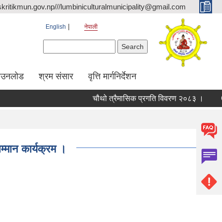
kritikmun.gov.np///lumbiniculturalmunicipality@gmail.com
English
नेपाली
Search form
Search
ाउनलोड
श्रम संसार
वृत्ति मार्गनिर्देशन
चौथो त्रैमासिक प्रगति विवरण २०८३ ।
Qualif
म्मान कार्यक्रम ।