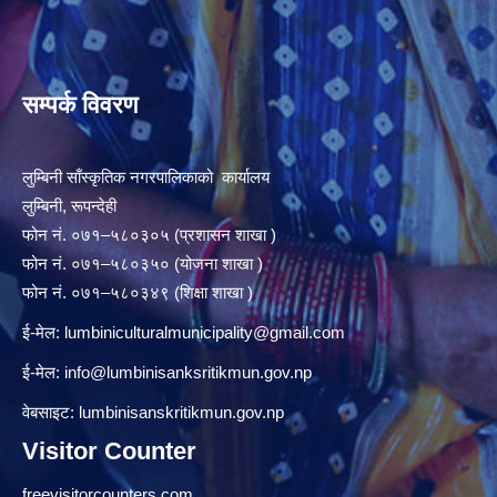
सम्पर्क विवरण
लुम्बिनी साँस्कृतिक नगरपालिकाको कार्यालय
लुम्बिनी, रूपन्देही
फोन नं. ०७१–५८०३०५ (प्रशासन शाखा )
फोन नं. ०७१–५८०३५० (योजना शाखा )
फोन नं. ०७१–५८०३४९ (शिक्षा शाखा )
ई-मेल:
lumbiniculturalmunicipality@gmail.com
ई-मेल:
info@lumbinisanksritikmun.gov.np
वेबसाइट: lumbinisanskritikmun.gov.np
Visitor Counter
freevisitorcounters.com