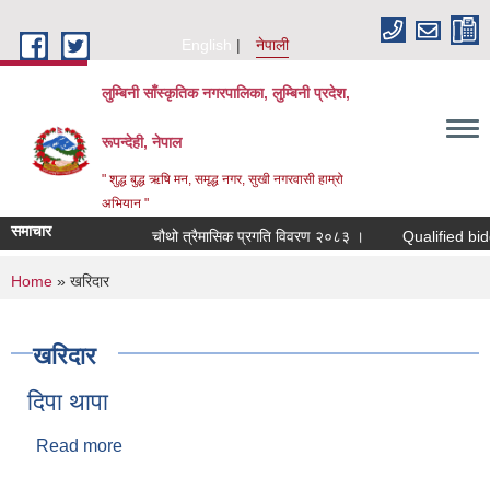
Skip to main content
English
नेपाली
लुम्बिनी साँस्कृतिक नगरपालिका, लुम्बिनी प्रदेश,
रूपन्देही, नेपाल
" शुद्ध बुद्ध ऋषि मन, समृद्ध नगर, सुखी नगरवासी हाम्रो
अभियान "
समाचार
चौथो त्रैमासिक प्रगति विवरण २०८३ ।
Qualified bidders i
You are here
Home
» खरिदार
खरिदार
दिपा थापा
Read more
about दिपा थापा