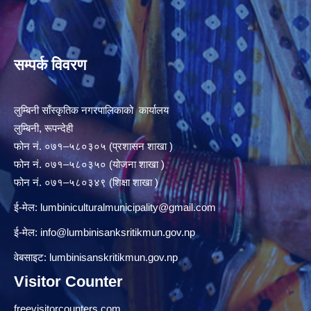
सम्पर्क विवरण
लुम्बिनी साँस्कृतिक नगरपालिकाको कार्यालय
लुम्बिनी, रूपन्देही
फोन नं. ०७१–५८०३०५ (प्रशासन शाखा )
फोन नं. ०७१–५८०३५० (योजना शाखा )
फोन नं. ०७१–५८०३४९ (शिक्षा शाखा )
ई-मेल:
lumbiniculturalmunicipality@gmail.com
ई-मेल:
info@lumbinisanksritikmun.gov.np
वेबसाइट: lumbinisanskritikmun.gov.np
Visitor Counter
freevisitorcounters.com