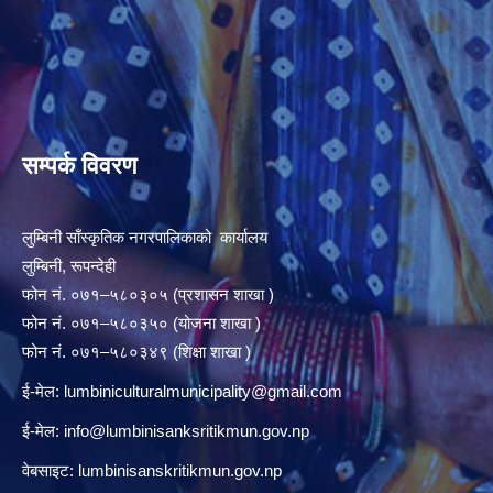
सम्पर्क विवरण
लुम्बिनी साँस्कृतिक नगरपालिकाको कार्यालय
लुम्बिनी, रूपन्देही
फोन नं. ०७१–५८०३०५ (प्रशासन शाखा )
फोन नं. ०७१–५८०३५० (योजना शाखा )
फोन नं. ०७१–५८०३४९ (शिक्षा शाखा )
ई-मेल:
lumbiniculturalmunicipality@gmail.com
ई-मेल:
info@lumbinisanksritikmun.gov.np
वेबसाइट: lumbinisanskritikmun.gov.np