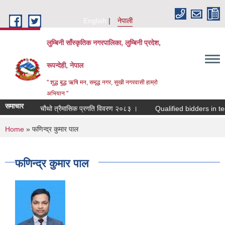
Skip to main content
English
नेपाली
लुम्बिनी साँस्कृतिक नगरपालिका, लुम्बिनी प्रदेश,
रूपन्देही, नेपाल
" शुद्ध बुद्ध ऋषि मन, समृद्ध नगर, सुखी नगरवासी हाम्रो
अभियान "
समाचार
चौथो त्रैमासिक प्रगति विवरण २०८३ ।
Qualified bidders in technic
You are here
Home
» फणिन्द्र कुमार पाल
फणिन्द्र कुमार पाल