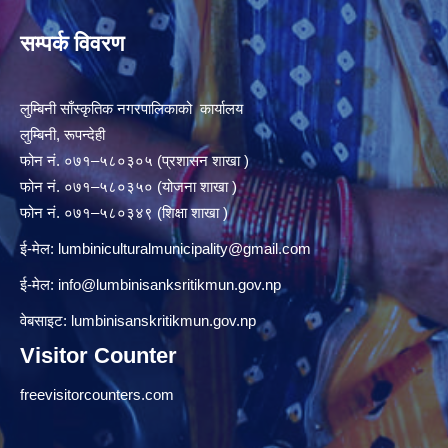
सम्पर्क विवरण
लुम्बिनी साँस्कृतिक नगरपालिकाको कार्यालय
लुम्बिनी, रूपन्देही
फोन नं. ०७१–५८०३०५ (प्रशासन शाखा )
फोन नं. ०७१–५८०३५० (योजना शाखा )
फोन नं. ०७१–५८०३४९ (शिक्षा शाखा )
ई-मेल:
lumbiniculturalmunicipality@gmail.com
ई-मेल:
info@lumbinisanksritikmun.gov.np
वेबसाइट: lumbinisanskritikmun.gov.np
Visitor Counter
freevisitorcounters.com