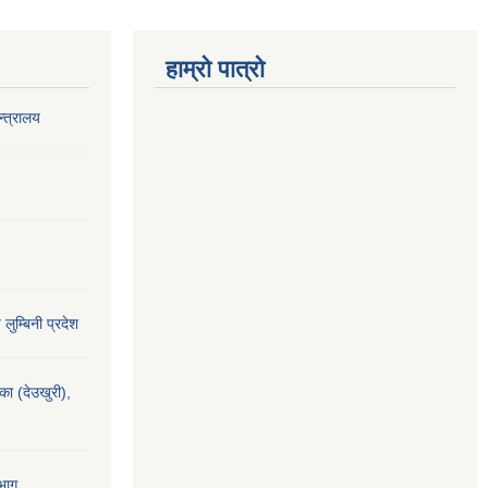
हाम्रो पात्रो
‍त्रालय
य लुम्बिनी प्रदेश
यका (देउखुरी),
भाग