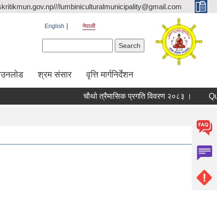
kritikmun.gov.np///lumbiniculturalmunicipality@gmail.com
English
नेपाली
Search form
Search
ाउनलोड
श्रम संसार
वृत्ति मार्गनिर्देशन
चौथो त्रैमासिक प्रगति विवरण २०८३ ।
Qualifie