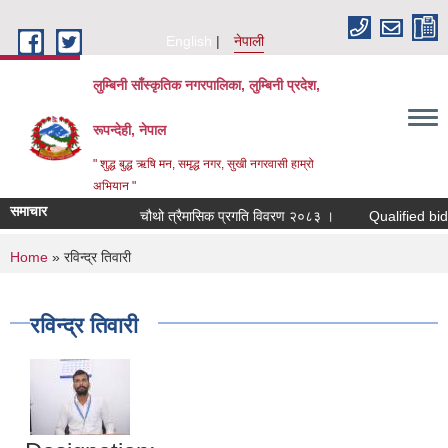
Skip to main content
English
नेपाली
लुम्बिनी साँस्कृतिक नगरपालिका, लुम्बिनी प्रदेश,
रूपन्देही, नेपाल
" शुद्ध बुद्ध ऋषि मन, समृद्ध नगर, सुखी नगरवासी हाम्रो
अभियान "
समाचार
चौथो त्रैमासिक प्रगति विवरण २०८३ ।
Qualified bidders i
You are here
Home
» रविन्द्र तिवारी
रविन्द्र तिवारी