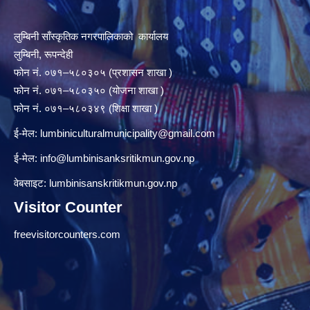
लुम्बिनी साँस्कृतिक नगरपालिकाको कार्यालय
लुम्बिनी, रूपन्देही
फोन नं. ०७१–५८०३०५ (प्रशासन शाखा )
फोन नं. ०७१–५८०३५० (योजना शाखा )
फोन नं. ०७१–५८०३४९ (शिक्षा शाखा )
ई-मेल:
lumbiniculturalmunicipality@gmail.com
ई-मेल:
info@lumbinisanksritikmun.gov.np
वेबसाइट: lumbinisanskritikmun.gov.np
Visitor Counter
freevisitorcounters.com