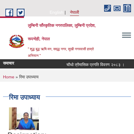
Skip to main content
English
नेपाली
लुम्बिनी साँस्कृतिक नगरपालिका, लुम्बिनी प्रदेश,
रूपन्देही, नेपाल
" शुद्ध बुद्ध ऋषि मन, समृद्ध नगर, सुखी नगरवासी हाम्रो
अभियान "
समाचार
चौथो त्रैमासिक प्रगति विवरण २०८३ ।
Qualif
You are here
Home
» रिमा उपाध्याय
रिमा उपाध्याय