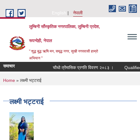
Skip to main content
English
नेपाली
लुम्बिनी साँस्कृतिक नगरपालिका, लुम्बिनी प्रदेश,
रूपन्देही, नेपाल
" शुद्ध बुद्ध ऋषि मन, समृद्ध नगर, सुखी नगरवासी हाम्रो
अभियान "
समाचार
चौथो त्रैमासिक प्रगति विवरण २०८३ ।
Qualified bidd
You are here
Home
» लक्ष्मी भट्टराई
लक्ष्मी भट्टराई