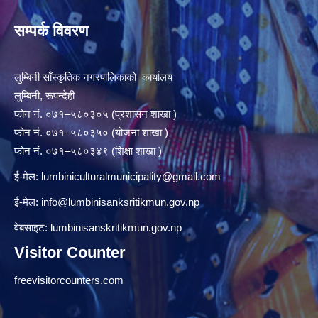
सम्पर्क विवरण
लुम्बिनी साँस्कृतिक नगरपालिकाको कार्यालय
लुम्बिनी, रूपन्देही
फोन नं. ०७१–५८०३०५ (प्रशासन शाखा )
फोन नं. ०७१–५८०३५० (योजना शाखा )
फोन नं. ०७१–५८०३४९ (शिक्षा शाखा )
ई-मेल:
lumbiniculturalmunicipality@gmail.com
ई-मेल:
info@lumbinisanksritikmun.gov.np
वेबसाइट: lumbinisanskritikmun.gov.np
Visitor Counter
freevisitorcounters.com