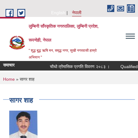
Skip to main content
English
नेपाली
लुम्बिनी साँस्कृतिक नगरपालिका, लुम्बिनी प्रदेश,
रूपन्देही, नेपाल
" शुद्ध बुद्ध ऋषि मन, समृद्ध नगर, सुखी नगरवासी हाम्रो
अभियान "
समाचार
चौथो त्रैमासिक प्रगति विवरण २०८३ ।
Qualified bidde
You are here
Home
» सागर शाह
सागर शाह