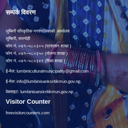
सम्पर्क विवरण
लुम्बिनी साँस्कृतिक नगरपालिकाको कार्यालय
लुम्बिनी, रूपन्देही
फोन नं. ०७१–५८०३०५ (प्रशासन शाखा )
फोन नं. ०७१–५८०३५० (योजना शाखा )
फोन नं. ०७१–५८०३४९ (शिक्षा शाखा )
ई-मेल:
lumbiniculturalmunicipality@gmail.com
ई-मेल:
info@lumbinisanksritikmun.gov.np
वेबसाइट: lumbinisanskritikmun.gov.np
Visitor Counter
freevisitorcounters.com