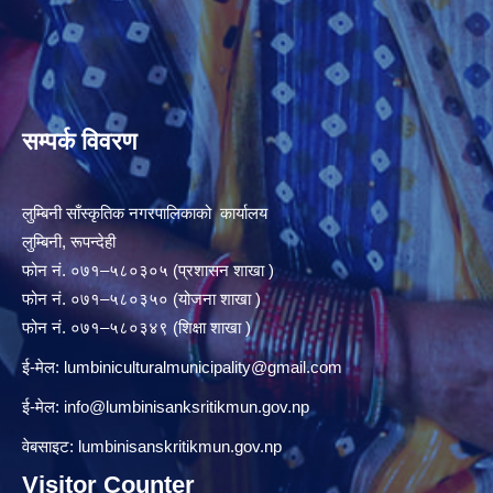
सम्पर्क विवरण
लुम्बिनी साँस्कृतिक नगरपालिकाको कार्यालय
लुम्बिनी, रूपन्देही
फोन नं. ०७१–५८०३०५ (प्रशासन शाखा )
फोन नं. ०७१–५८०३५० (योजना शाखा )
फोन नं. ०७१–५८०३४९ (शिक्षा शाखा )
ई-मेल:
lumbiniculturalmunicipality@gmail.com
ई-मेल:
info@lumbinisanksritikmun.gov.np
वेबसाइट: lumbinisanskritikmun.gov.np
Visitor Counter