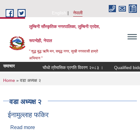
Skip to main content
English
नेपाली
लुम्बिनी साँस्कृतिक नगरपालिका, लुम्बिनी प्रदेश,
रूपन्देही, नेपाल
" शुद्ध बुद्ध ऋषि मन, समृद्ध नगर, सुखी नगरवासी हाम्रो
अभियान "
समाचार
चौथो त्रैमासिक प्रगति विवरण २०८३ ।
Qualified bidders in
You are here
Home
» वडा अध्यक्ष २
वडा अध्यक्ष २
ईनामुल्लाह फकिर
Read more
about ईनामुल्लाह फकिर