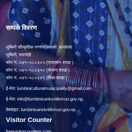
सम्पर्क विवरण
लुम्बिनी साँस्कृतिक नगरपालिकाको कार्यालय
लुम्बिनी, रूपन्देही
फोन नं. ०७१–५८०३०५ (प्रशासन शाखा )
फोन नं. ०७१–५८०३५० (योजना शाखा )
फोन नं. ०७१–५८०३४९ (शिक्षा शाखा )
ई-मेल:
lumbiniculturalmunicipality@gmail.com
ई-मेल:
info@lumbinisanksritikmun.gov.np
वेबसाइट: lumbinisanskritikmun.gov.np
Visitor Counter
freevisitorcounters.com