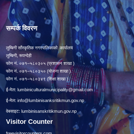
सम्पर्क विवरण
लुम्बिनी साँस्कृतिक नगरपालिकाको कार्यालय
लुम्बिनी, रूपन्देही
फोन नं. ०७१–५८०३०५ (प्रशासन शाखा )
फोन नं. ०७१–५८०३५० (योजना शाखा )
फोन नं. ०७१–५८०३४९ (शिक्षा शाखा )
ई-मेल:
lumbiniculturalmunicipality@gmail.com
ई-मेल:
info@lumbinisanksritikmun.gov.np
वेबसाइट: lumbinisanskritikmun.gov.np
Visitor Counter
freevisitorcounters.com