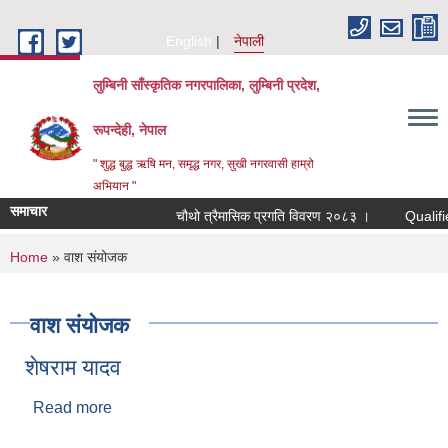
Skip to main content
English
नेपाली
लुम्बिनी साँस्कृतिक नगरपालिका, लुम्बिनी प्रदेश,
रूपन्देही, नेपाल
" शुद्ध बुद्ध ऋषि मन, समृद्ध नगर, सुखी नगरवासी हाम्रो
अभियान "
समाचार
चौथो त्रैमासिक प्रगति विवरण २०८३ ।
Qualified bi
You are here
Home
» वाश संयोजक
वाश संयोजक
शेषराम यादव
Read more
about शेषराम यादव