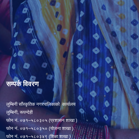
सम्पर्क विवरण
लुम्बिनी साँस्कृतिक नगरपालिकाको कार्यालय
लुम्बिनी, रूपन्देही
फोन नं. ०७१–५८०३०५ (प्रशासन शाखा )
फोन नं. ०७१–५८०३५० (योजना शाखा )
फोन नं. ०७१–५८०३४९ (शिक्षा शाखा )