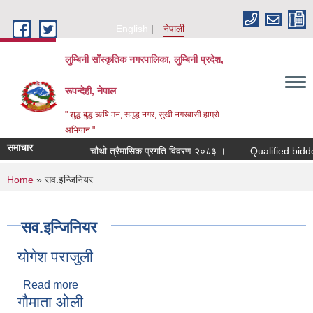
Skip to main content
English
नेपाली
लुम्बिनी साँस्कृतिक नगरपालिका, लुम्बिनी प्रदेश,
रूपन्देही, नेपाल
" शुद्ध बुद्ध ऋषि मन, समृद्ध नगर, सुखी नगरवासी हाम्रो
अभियान "
समाचार
चौथो त्रैमासिक प्रगति विवरण २०८३ ।
Qualified bidders in 
You are here
Home
» सव.इन्जिनियर
सव.इन्जिनियर
योगेश पराजुली
Read more
about योगेश पराजुली
गौमाता ओली