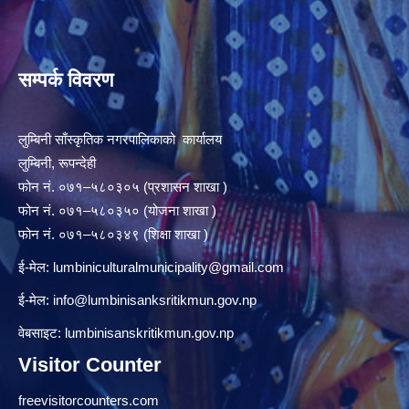
सम्पर्क विवरण
लुम्बिनी साँस्कृतिक नगरपालिकाको कार्यालय
लुम्बिनी, रूपन्देही
फोन नं. ०७१–५८०३०५ (प्रशासन शाखा )
फोन नं. ०७१–५८०३५० (योजना शाखा )
फोन नं. ०७१–५८०३४९ (शिक्षा शाखा )
ई-मेल:
lumbiniculturalmunicipality@gmail.com
ई-मेल:
info@lumbinisanksritikmun.gov.np
वेबसाइट: lumbinisanskritikmun.gov.np
Visitor Counter
freevisitorcounters.com